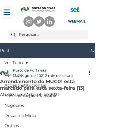
WEBMAIL
Post
Ver Tudo
Porto de Fortaleza
Ver Tudo
12 de ago. de 2021
2 min de leitura
Arrendamento do MUC01 está
Ações Institucionais
marcado para esta sexta-feira (13)
Atualizado:
17 de set. de 2021
Movimentação Portuária
Negócios
Docas na Mídia
Outros