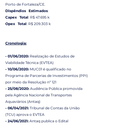
Porto de Fortaleza/CE.
Dispêndios   Estimados
: 
Capex   Total
: R$ 47.695 k
Opex   Total
: R$ 209.303 k
Cronologia:
- 01/06/2020: 
Realização de Estudos de 
Viabilidade Técnica (EVTEA)
- 10/06/2020:
 MUC01 é qualificado no 
Programa de Parcerias de Investimentos (PPI) 
por meio da Resolução nº 121
- 25/08/2020:
 Audiência Pública promovida 
pela Agência Nacional de Transportes 
Aquaviários (Antaq)
- 06/04/2021:
 Tribunal de Contas da União 
(TCU) aprova o EVTEA
- 24/06/2021:
 Antaq publica o Edital
- 13/08/2021:
 Certame da cessão do MUC01