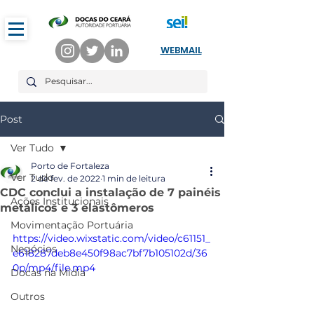
WEBMAIL
Post
Ver Tudo
Porto de Fortaleza
Ver Tudo
2 de fev. de 2022
1 min de leitura
CDC conclui a instalação de 7 painéis
Ações Institucionais
metálicos e 3 elastômeros
Movimentação Portuária
https://video.wixstatic.com/video/c61151_
Negócios
e618287deb8e450f98ac7bf7b105102d/36
0p/mp4/file.mp4
Docas na Mídia
Outros