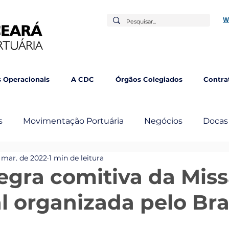
W
 Operacionais
A CDC
Órgãos Colegiados
Contra
s
Movimentação Portuária
Negócios
Docas
 mar. de 2022
1 min de leitura
mbém
egra comitiva da Mis
l organizada pelo Bra