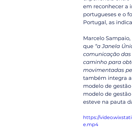
em reconhecer a i
portugueses e o f
Portugal, as indic
Marcelo Sampaio, s
que 
“a Janela Úni
comunicação das a
caminho para obte
movimentadas pel
também integra a 
modelo de gestão 
modelo de gestão 
esteve na pauta d
https://video.wixst
e.mp4