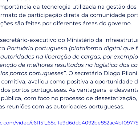
mportância da tecnologia utilizada na gestão dos
ormato de participação direta da comunidade port
ações são feitas por diferentes áreas do governo. 
ecretário-executivo do Ministério da Infraestrutu
ca Portuária portuguesa (plataforma digital que fa
utoridades na liberação de cargas, por exemplo
nção de melhores resultados na logística das ca
os portos portugueses”
. O secretário Diogo PIloni
comitiva, avaliou como positiva a oportunidade d
dos portos portugueses. As vantagens  e desvant
pública, com foco no processo de desestatização
as reuniões com as autoridades portuguesas.
atic.com/video/c61151_68cffe9d6dcb4092be852ac4b109775