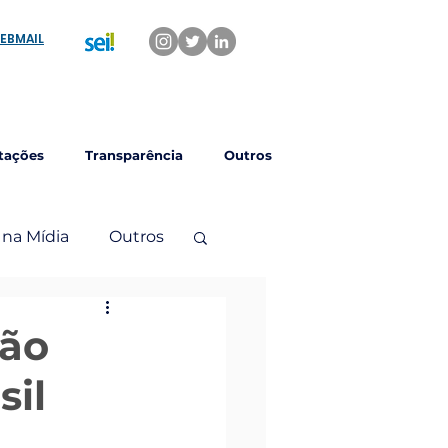
EBMAIL
tações
Transparência
Outros
 na Mídia
Outros
são
sil