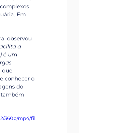
 complexos 
uária. Em 
ra, observou 
cilita a 
) é um 
rgas 
, que 
e conhecer o 
agens do 
, também 
2/360p/mp4/fil