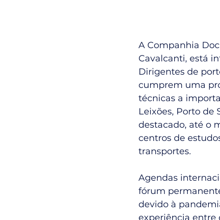
A Companhia Docas
Cavalcanti, está i
Dirigentes de porto
cumprem uma progra
técnicas a importa
Leixões, Porto de 
destacado, até o 
centros de estudos
transportes.
Agendas internaci
fórum permanente 
devido à pandemia
experiência entre 