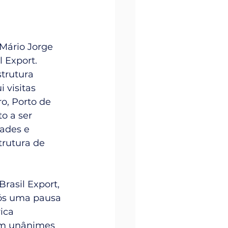
Mário Jorge 
 Export. 
strutura 
 visitas 
o, Porto de 
o a ser 
ades e 
trutura de 
rasil Export, 
pós uma pausa 
ica 
ram unânimes 