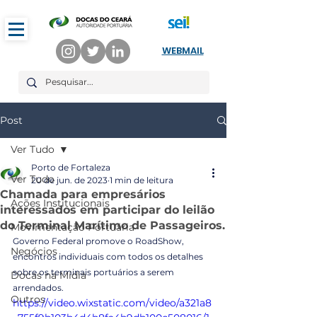
WEBMAIL
Post
Ver Tudo
Porto de Fortaleza
Ver Tudo
20 de jun. de 2023
1 min de leitura
Chamada para empresários
Ações Institucionais
interessados em participar do leilão
do Terminal Marítimo de Passageiros.
Movimentação Portuária
Governo Federal promove o RoadShow, 
Negócios
encontros individuais com todos os detalhes 
sobre os terminais portuários a serem 
Docas na Mídia
arrendados.
Outros
https://video.wixstatic.com/video/a321a8