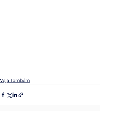
Veja Também
Ver tudo
Posts Relacionados