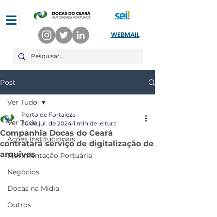
WEBMAIL
Post
Ver Tudo
Porto de Fortaleza
Ver Tudo
30 de jul. de 2024
1 min de leitura
Companhia Docas do Ceará
Ações Institucionais
contratará serviço de digitalização de
arquivos
Movimentação Portuária
Negócios
Docas na Mídia
Outros