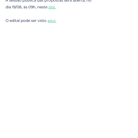
A sessão pública das propostas será aberta, no 
dia 19/08, às 09h, neste 
site.
O edital pode ser visto 
aqui.