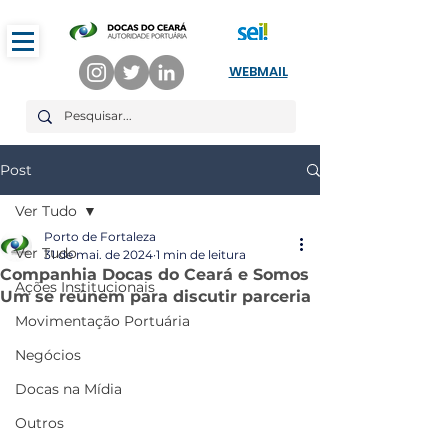
WEBMAIL
Post
Ver Tudo
Porto de Fortaleza
Ver Tudo
31 de mai. de 2024
1 min de leitura
Companhia Docas do Ceará e Somos
Ações Institucionais
Um se reúnem para discutir parceria
Movimentação Portuária
Negócios
Docas na Mídia
Outros