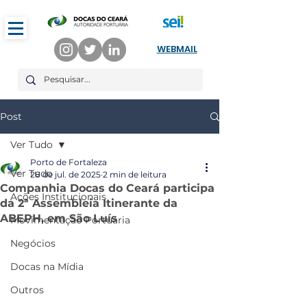
WEBMAIL
Post
Ver Tudo
Porto de Fortaleza
Ver Tudo
28 de jul. de 2025
2 min de leitura
Companhia Docas do Ceará participa
Ações Institucionais
da 2ª Assembleia Itinerante da
ABEPH, em São Luís
Movimentação Portuária
Negócios
Docas na Mídia
Outros