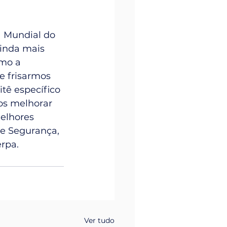
 Mundial do 
inda mais 
mo a 
e frisarmos 
ê específico 
os melhorar 
elhores 
de Segurança, 
rpa.
Ver tudo