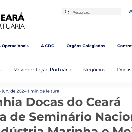
W
 Operacionais
A CDC
Órgãos Colegiados
Contra
s
Movimentação Portuária
Negócios
Docas
e jun. de 2024
1 min de leitura
mbém
hia Docas do Ceará
pa de Seminário Nacio
ndústria Marinha e Me