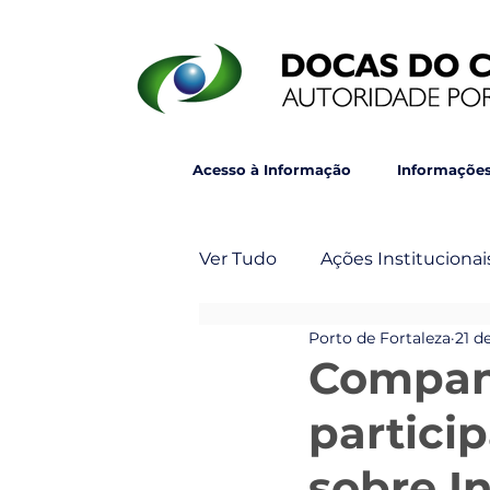
Acesso à Informação
Informações
Ver Tudo
Ações Institucionai
Porto de Fortaleza
21 d
Post Principal
Veja Ta
Compan
partici
sobre I