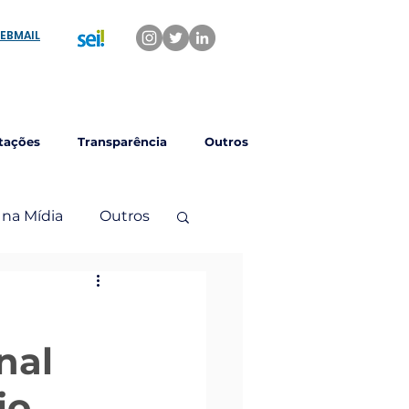
EBMAIL
tações
Transparência
Outros
 na Mídia
Outros
nal
io