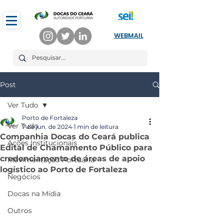
WEBMAIL
Post
Ver Tudo
Porto de Fortaleza
Ver Tudo
7 de jun. de 2024
1 min de leitura
Companhia Docas do Ceará publica
Ações Institucionais
Edital de Chamamento Público para
credenciamento de áreas de apoio
Movimentação Portuária
logístico ao Porto de Fortaleza
Negócios
Docas na Mídia
Outros