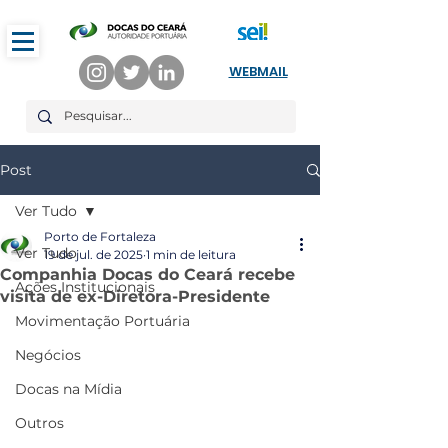
WEBMAIL
Post
Ver Tudo
Porto de Fortaleza
Ver Tudo
19 de jul. de 2025
1 min de leitura
Companhia Docas do Ceará recebe
Ações Institucionais
visita de ex-Diretora-Presidente
Movimentação Portuária
Negócios
Docas na Mídia
Outros