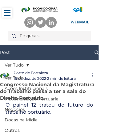
WEBMAIL
Post
Ver Tudo
Porto de Fortaleza
Ver Tudo
16 de dez. de 2022
2 min de leitura
Congresso Nacional da Magistratura
Ações Institucionais
do Trabalho passa a ter a sala do
Direito Portuário.
Movimentação Portuária
O painel 12 tratou do futuro do 
Negócios
trabalho portuário.
Docas na Mídia
Outros