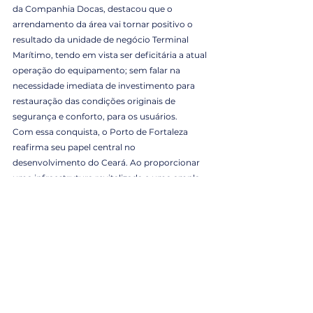
da Companhia Docas, destacou que o 
arrendamento da área vai tornar positivo o 
resultado da unidade de negócio Terminal 
Marítimo, tendo em vista ser deficitária a atual 
operação do equipamento; sem falar na 
necessidade imediata de investimento para 
restauração das condições originais de 
segurança e conforto, para os usuários.
Com essa conquista, o Porto de Fortaleza 
reafirma seu papel central no 
desenvolvimento do Ceará. Ao proporcionar 
uma infraestrutura revitalizada e uma ampla 
gama de oportunidades econômicas, o porto 
se posiciona como um catalisador 
fundamental para o crescimento sustentável 
do estado.
Porto de Fortaleza, o desenvolvimento do 
Ceará passa por aqui.