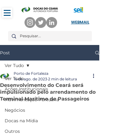
WEBMAIL
Post
Ver Tudo
Porto de Fortaleza
Ver Tudo
16 de ago. de 2023
2 min de leitura
Desenvolvimento do Ceará será
Ações Institucionais
impulsionado pelo arrendamento do
Terminal Marítimo de Passageiros
Movimentação Portuária
Negócios
Docas na Mídia
Outros