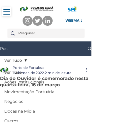
WEBMAIL
Post
Ver Tudo
Porto de Fortaleza
Ver Tudo
16 de mar. de 2022
2 min de leitura
Dia do Ouvidor é comemorado nesta
Ações Institucionais
quarta-feira, 16 de março
Movimentação Portuária
Negócios
Docas na Mídia
Outros