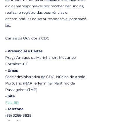
é o canal responsável por receber denúncias, 
realizar o registro das ocorrências e 
encaminhá-las ao setor responsável para saná-
las. 
Canais da Ouvidoria CDC
- Presencial e Cartas
Praça Amigos da Marinha, s/n, Mucuripe, 
Fortaleza-CE
- Urnas
Sede administrativa da CDC, Núcleo de Apoio 
Portuário (NAP) e Terminal Marítimo de 
Passageiros (TMP)
- Site
Fala.BR
- Telefone
(85) 3266-8828
- E-mail
ouvidoria@docasdoceara.com.br