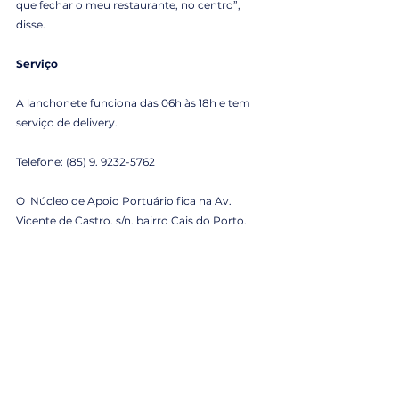
que fechar o meu restaurante, no centro”, 
disse.
Serviço
A lanchonete funciona das 06h às 18h e tem 
serviço de delivery.
Telefone: (85) 9. 9232-5762
O  Núcleo de Apoio Portuário fica na Av. 
Vicente de Castro, s/n, bairro Cais do Porto, 
em Fortaleza.
Docas na Mídia
Ver tudo
Posts Relacionados