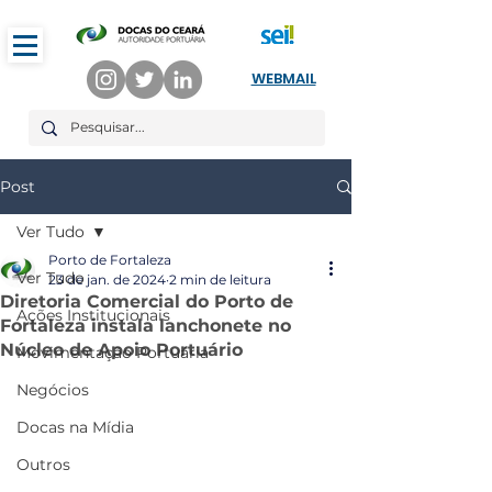
WEBMAIL
Post
Ver Tudo
Porto de Fortaleza
Ver Tudo
23 de jan. de 2024
2 min de leitura
Diretoria Comercial do Porto de
Ações Institucionais
Fortaleza instala lanchonete no
Núcleo de Apoio Portuário
Movimentação Portuária
Negócios
Docas na Mídia
Outros