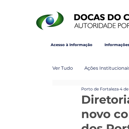
Acesso à Informação
Informações
Ver Tudo
Ações Institucionai
Porto de Fortaleza
4 de
Post Principal
Veja Ta
Diretor
novo co
dos Por