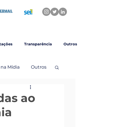
EBMAIL
tações
Transparência
Outros
 na Mídia
Outros
das ao
ia