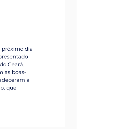
 próximo dia 
apresentado 
do Ceará. 
m as boas-
radeceram a 
o, que 