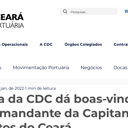
W
 Operacionais
A CDC
Órgãos Colegiados
Contra
s
Movimentação Portuária
Negócios
Docas
 jan. de 2022
1 min de leitura
mbém
ia da CDC dá boas-vin
mandante da Capitan
tos do Ceará