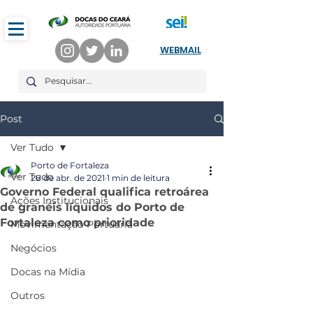
WEBMAIL
Post
Ver Tudo
Porto de Fortaleza
Ver Tudo
28 de abr. de 2021
1 min de leitura
Governo Federal qualifica retroárea
Ações Institucionais
de granéis líquidos do Porto de
Fortaleza como prioridade
Movimentação Portuária
Negócios
Docas na Mídia
Outros