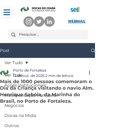
WEBMAIL
Post
Ver Tudo
Porto de Fortaleza
Ver Tudo
12 de out. de 2025
2 min de leitura
Mais de 1000 pessoas comemoram o
Ações Institucionais
Dia da Criança visitando o navio Alm.
Henrique Sabóia, da Marinha do
Movimentação Portuária
Brasil, no Porto de Fortaleza.
Negócios
Docas na Mídia
Outros