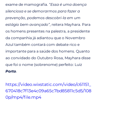
exame de mamografia. 
“Essa é uma doença 
silenciosa e se demorarmos para fazer a 
prevenção, podemos descobri-la em um 
estágio bem avançado”
, reitera Mayhara. Para 
os homens presentes na palestra, a presidente 
da companhia já adiantou que o Novembro 
Azul também contará com debate rico e 
importante para a saúde dos homens. Quanto 
ao convidado do Outubro Rosa, Mayhara disse 
que foi o nome (sobrenome) perfeito: Luiz 
Porto
.
https://video.wixstatic.com/video/c61151_
670418c7f13e4c09a65c7bd85811c5d5/108
0p/mp4/file.mp4