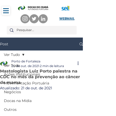
WEBMAIL
Post
Ver Tudo
Porto de Fortaleza
Ver Tudo
20 de out. de 2021
2 min de leitura
Mastologista Luiz Porto palestra na
Ações Institucionais
CDC no mês da prevenção ao câncer
de mama
Movimentação Portuária
Atualizado:
21 de out. de 2021
Negócios
Docas na Mídia
Outros