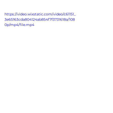
https://video.wixstatic.com/video/c61151_
3e65163cda804124ab854f7f3731618a/108
0p/mp4/file.mp4
Ações Institucionais
Ver tudo
Posts Relacionados