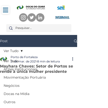
WEBMAIL
Post
Ver Tudo
Porto de Fortaleza
Ver Tudo
21 de mar. de 2021
8 min de leitura
Mayhara Chaves: Setor de Portos se
Ações Institucionais
rende à única mulher presidente
Movimentação Portuária
Negócios
Docas na Mídia
Outros