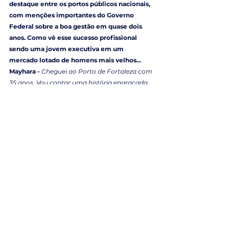
destaque entre os portos públicos nacionais, 
com menções importantes do Governo 
Federal sobre a boa gestão em quase dois 
anos. Como vê esse sucesso profissional 
sendo uma jovem executiva em um 
mercado lotado de homens mais velhos...
Mayhara - 
Cheguei ao Porto de Fortaleza com 
35 anos. Vou contar uma história engraçada 
de quando entrei na Codesa, com 30 anos. Lá 
tinha um profissional que queria ser o diretor 
mais jovem da história do porto aos 30 anos. 
Ele foi diretor, mas um pouco depois de mim. 
E um dia ele me disse: “Poxa, você estragou 
meu sonho”. E eu respondi: “Não, amigo. Você 
foi o diretor mais novo com 31 e eu a mais 
nova aos 30”. Mas hoje, de mulher nos portos, 
sou a mais jovem entre os presidentes. Hoje 
também sou presidente desde maio de 2020, 
da Associação Brasileira de Entidades 
Portuárias Hidroviárias (Adeph) - Mayhara é a 
primeira presidente em 63 anos de 