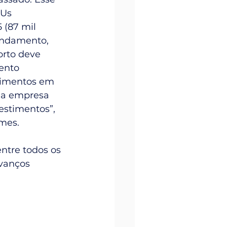
Us 
 (87 mil 
endamento, 
orto deve 
ento 
stimentos em 
 a empresa 
estimentos”, 
mes.
ntre todos os 
vanços 