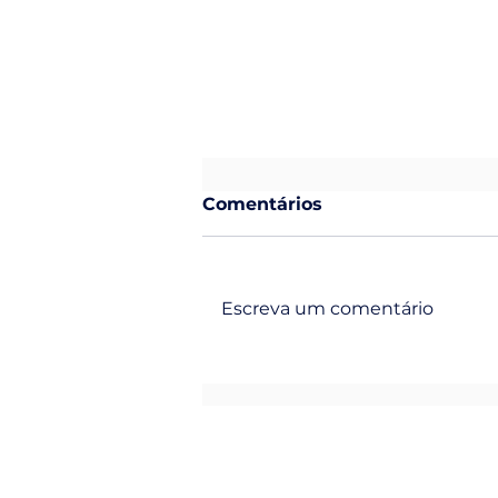
Comentários
Escreva um comentário
Requalificação do acesso
ao Terminal Marítimo de
Companhi
Passageiros amplia
CEP: 60.
mobilidade e segurança