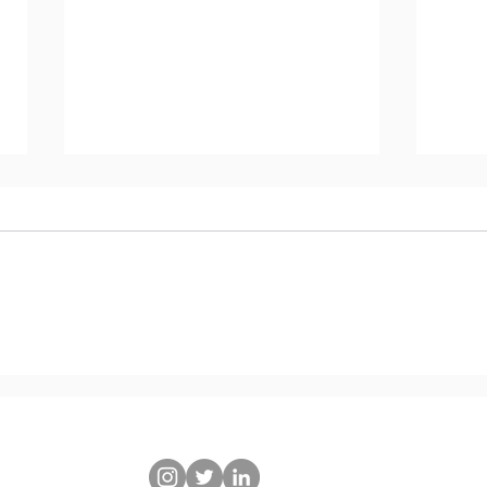
Companhia Docas do
Em 
Ceará recebe comitiva da
Aqu
a Docas do Ceará
- Praça Amigos da Marinha, s/n - Mucuripe, Fortal
Companhia Docas do
ofic
180-422 - Segunda a Sexta-Feira -
Telefone Administrativo
: +55 (85) 
Pará para troca de
resg
experiências