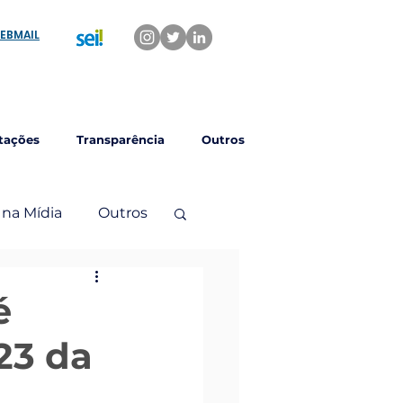
EBMAIL
tações
Transparência
Outros
 na Mídia
Outros
é
23 da