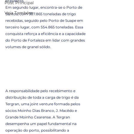
brasileiros.
Post Principal
Em segundo lugar, encontra-se o Porto de 
Veja Também
Santos, com 987.865 toneladas de trigo 
recebidas, seguido pelo Porto de Suape em 
terceiro lugar, com 554.865 toneladas. Essa 
conquista reforça a eficiência e a capacidade 
do Porto de Fortaleza em lidar com grandes 
volumes de granel sólido.
A responsabilidade pelo recebimento e 
distribuição de toda a carga de trigo é da 
Tergran, uma joint venture formada pelos 
sócios Moinho Dias Branco, J. Macêdo e 
Grande Moinho Cearense. A Tergran 
desempenha um papel fundamental na 
operação do porto, possibilitando a 