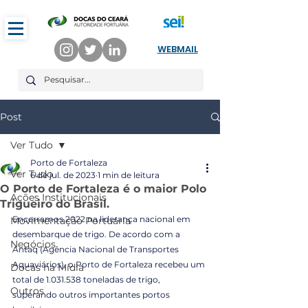
WEBMAIL
Post
Ver Tudo
Porto de Fortaleza
Ver Tudo
6 de jul. de 2023
1 min de leitura
O Porto de Fortaleza é o maior Polo
Ações Institucionais
Trigueiro do Brasil.
Encerramos 2022 na liderança nacional em 
Movimentação Portuária
desembarque de trigo. De acordo com a 
Negócios
Antaq (Agência Nacional de Transportes 
Aquaviários), o Porto de Fortaleza recebeu um 
Docas na Mídia
total de 1.031.538 toneladas de trigo, 
Outros
superando outros importantes portos 