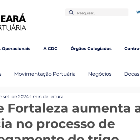
W
 Operacionais
A CDC
Órgãos Colegiados
Contra
s
Movimentação Portuária
Negócios
Docas
e set. de 2024
1 min de leitura
mbém
e Fortaleza aumenta 
cia no processo de
egamento de trigo