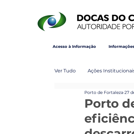
Acesso à Informação
Informações
Ver Tudo
Ações Institucionai
Porto de Fortaleza
27 d
Post Principal
Veja Ta
Porto d
eficiên
descarr