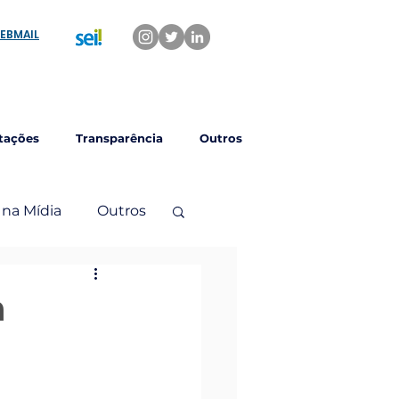
EBMAIL
tações
Transparência
Outros
 na Mídia
Outros
a