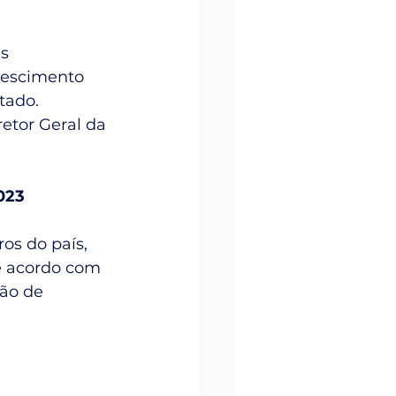
s 
rescimento 
tado. 
etor Geral da 
023
os do país, 
e acordo com 
ão de 