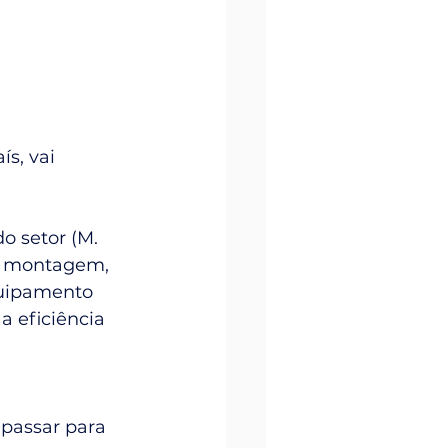
s, vai 
o setor (M. 
a montagem, 
quipamento 
a eficiência 
passar para 