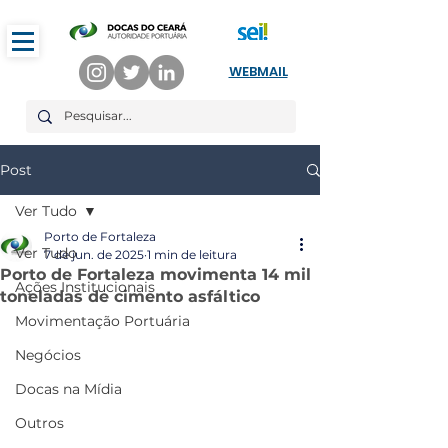
WEBMAIL
Post
Ver Tudo
Porto de Fortaleza
Ver Tudo
7 de jun. de 2025
1 min de leitura
Porto de Fortaleza movimenta 14 mil
Ações Institucionais
toneladas de cimento asfáltico
Movimentação Portuária
Negócios
Docas na Mídia
Outros