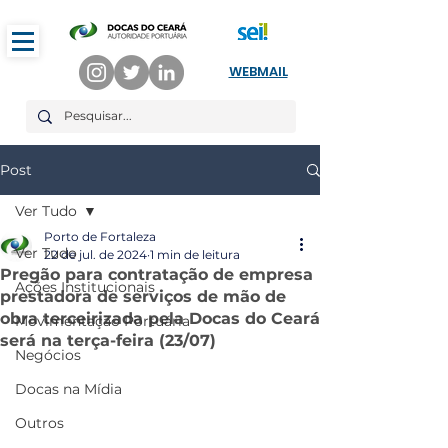
WEBMAIL
Post
Ver Tudo
Porto de Fortaleza
Ver Tudo
22 de jul. de 2024
1 min de leitura
Pregão para contratação de empresa
Ações Institucionais
prestadora de serviços de mão de
obra terceirizada pela Docas do Ceará
Movimentação Portuária
será na terça-feira (23/07)
Negócios
Docas na Mídia
Outros