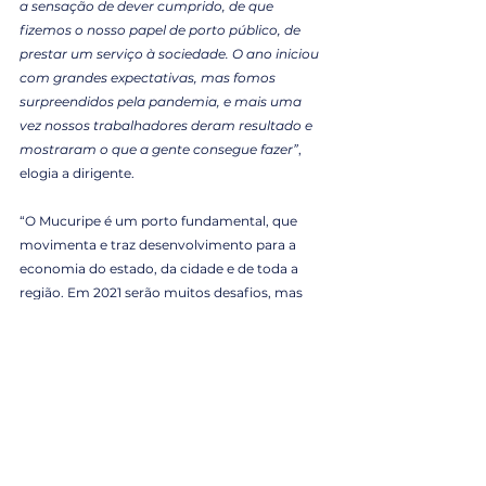
a sensação de dever cumprido, de que 
fizemos o nosso papel de porto público, de 
prestar um serviço à sociedade. O ano iniciou 
com grandes expectativas, mas fomos 
surpreendidos pela pandemia, e mais uma 
vez nossos trabalhadores deram resultado e 
mostraram o que a gente consegue fazer”
, 
elogia a dirigente. 
“O Mucuripe é um porto fundamental, que 
movimenta e traz desenvolvimento para a 
economia do estado, da cidade e de toda a 
região. Em 2021 serão muitos desafios, mas 
muitas realizações. Temos muitos 
planejamentos e realizações pela frente, como 
o leilão de arrendamento das áreas Muc01 
(armazém de trigo) e Muc59 (misturadora de 
combustível) “, projeta Mayhara Chaves.
Fonte: 
O Otimista 
Docas na Mídia