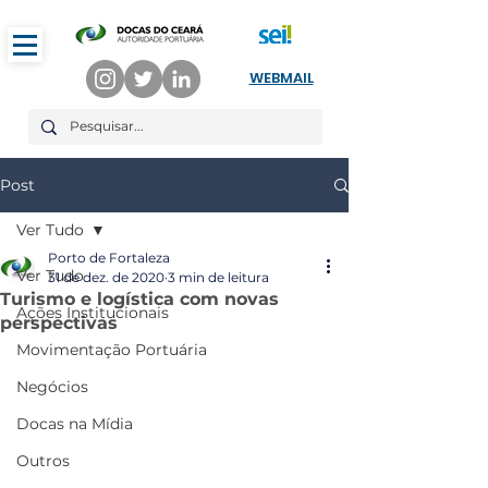
WEBMAIL
Post
Ver Tudo
Porto de Fortaleza
Ver Tudo
31 de dez. de 2020
3 min de leitura
Turismo e logística com novas
Ações Institucionais
perspectivas
Movimentação Portuária
Negócios
Docas na Mídia
Outros