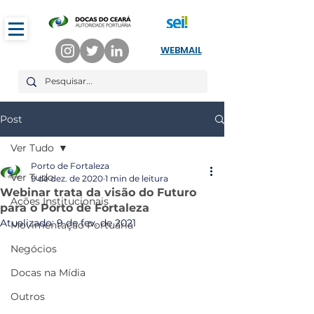
WEBMAIL
Post
Ver Tudo
Porto de Fortaleza
Ver Tudo
9 de dez. de 2020
1 min de leitura
Webinar trata da visão do Futuro
Ações Institucionais
para o Porto de Fortaleza
Atualizado:
9 de fev. de 2021
Movimentação Portuária
Negócios
Docas na Mídia
Outros