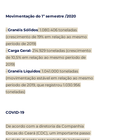
Movimentação do 1º semestre /2020
• 
Granéis Sólidos
: 1.080.406 toneladas 
(crescimento de 19% em relação ao mesmo 
período de 2019)
• 
Carga Geral: 
214.929 toneladas (crescimento 
de 10,5% em relação ao mesmo período de 
2019)
• 
Granéis Líquidos
: 1.041.000 toneladas 
(movimentação estável em relação ao mesmo 
período de 2019, que registrou 1.030.956 
toneladas)
COVID-19
De acordo com a diretoria da Companhia 
Docas do Ceará (CDC), um importante passo 
foi dado durante este período de isolamento 