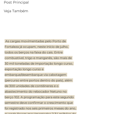
Post Principal
Veja Também
 As cargas movimentadas pelo Porto de 
Fortaleza já ocupam, neste início de julho, 
todos os berços na faixa do cais. Entre 
combustível, trigo e manganês, são mais de 
30 mil toneladas de importação longo curso, 
exportação longo curso e 
embarque/desembarque via cabotagem 
(percurso entre portos dentro do país), além 
de 300 unidades de contêineres e o 
abastecimento do rebocador Netuno no 
berço 102. A programação para este segundo 
semestre deve confirmar o crescimento que 
foi registrado nos seis primeiros meses do ano, 
quando foram movimentados 2,34 milhões de 