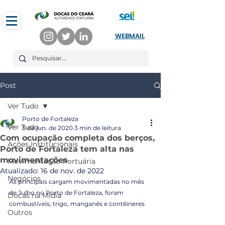
WEBMAIL
Post
Ver Tudo
Porto de Fortaleza
Ver Tudo
3 de jun. de 2020
3 min de leitura
Com ocupação completa dos berços,
Ações Institucionais
Porto de Fortaleza tem alta nas
movimentações
Movimentação Portuária
Atualizado:
16 de nov. de 2022
Negócios
As principais cargam movimentadas no mês 
de Julho no Porto de Fortaleza, foram 
Docas na Mídia
combustíveis, trigo, manganês e contêineres 
Outros