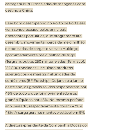
carregará 19.700 toneladas de manganês com 
destino à China.
Esse bom desempenho no Porto de Fortaleza 
vem sendo puxado pelos principais 
operadores portuários, que programam até 
dezembro movimentar cerca de meio milhão 
de toneladas de cargas diversas (Multlog); 
aproximadamente meio milhão de trigo 
(Tergran); outras 250 mil toneladas (Termaco); 
152.800 toneladas - incluindo produtos 
siderúrgicos – e mais 22 mil unidades de 
contêineres (BF Fortship). De janeiro a junho 
deste ano, os granéis sólidos responderam por 
46% de tudo o que foi movimentado e os 
granéis líquidos por 45%. No mesmo período 
ano passado, respectivamente, foram 43% e 
48%. A carga geral se manteve estável em 9%.
A diretora-presidente da Companhia Docas do 