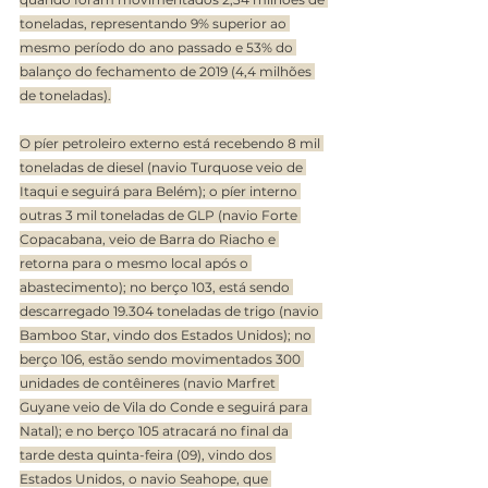
toneladas, representando 9% superior ao 
mesmo período do ano passado e 53% do 
balanço do fechamento de 2019 (4,4 milhões 
de toneladas).
O píer petroleiro externo está recebendo 8 mil 
toneladas de diesel (navio Turquose veio de 
Itaqui e seguirá para Belém); o píer interno 
outras 3 mil toneladas de GLP (navio Forte 
Copacabana, veio de Barra do Riacho e 
retorna para o mesmo local após o 
abastecimento); no berço 103, está sendo 
descarregado 19.304 toneladas de trigo (navio 
Bamboo Star, vindo dos Estados Unidos); no 
berço 106, estão sendo movimentados 300 
unidades de contêineres (navio Marfret 
Guyane veio de Vila do Conde e seguirá para 
Natal); e no berço 105 atracará no final da 
tarde desta quinta-feira (09), vindo dos 
Estados Unidos, o navio Seahope, que 