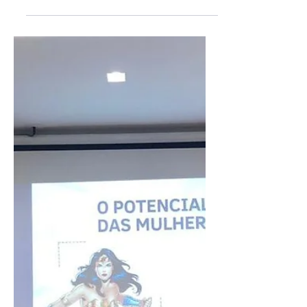
Diretoria da CDC dá boas-vindas
ao novo comandante da
Capitania dos Portos do Ceará
Com a passagem de comando na Capitania
dos Portos do Ceará, no próximo dia 17, o
sucessor do Capitão de Mar e Guerra, Ricardo
Barillo...