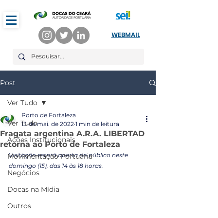
WEBMAIL
Post
Ver Tudo
Porto de Fortaleza
Ver Tudo
13 de mai. de 2022
1 min de leitura
Fragata argentina A.R.A. LIBERTAD
Ações Institucionais
retorna ao Porto de Fortaleza
Visitação estará aberta ao público neste 
Movimentação Portuária
domingo (15), das 14 às 18 horas. 
Negócios
Docas na Mídia
Outros