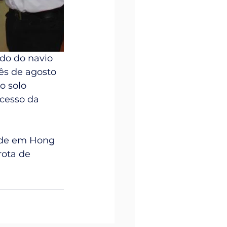
rdo do navio 
ês de agosto 
 solo 
cesso da 
ede em Hong 
rota de 