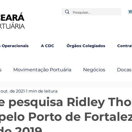
W
 Operacionais
A CDC
Órgãos Colegiados
Contra
s
Movimentação Portuária
Negócios
Docas
 out. de 2021
1 min de leitura
mbém
e pesquisa Ridley Th
pelo Porto de Fortal
de 2019