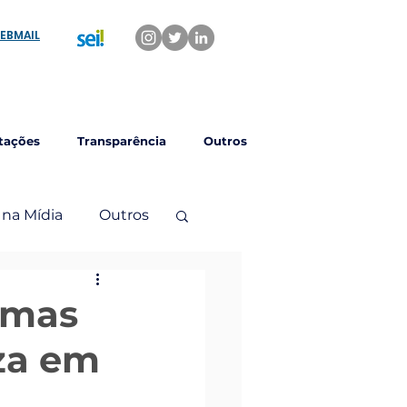
EBMAIL
tações
Transparência
Outros
 na Mídia
Outros
omas
eza em