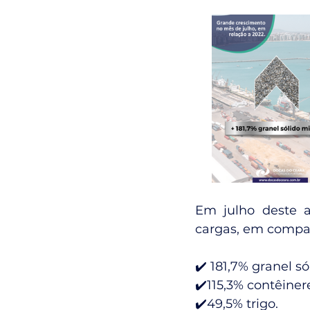
Em julho deste a
cargas, em compa
✔️ 181,7% granel só
✔️115,3% contêinere
✔️49,5% trigo.