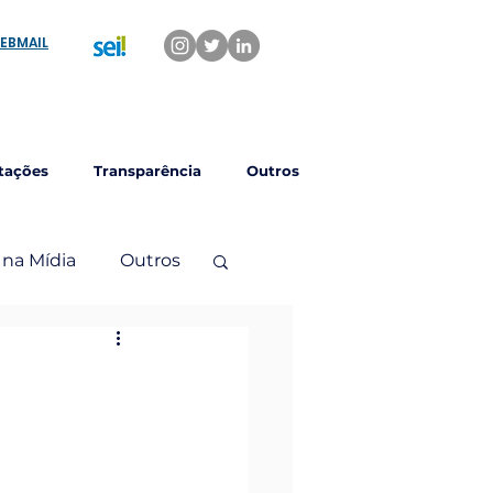
EBMAIL
tações
Transparência
Outros
 na Mídia
Outros