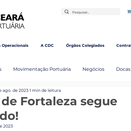
W
 Operacionais
A CDC
Órgãos Colegiados
Contra
s
Movimentação Portuária
Negócios
Docas
e ago. de 2023
1 min de leitura
mbém
 de Fortaleza segue
do!
de 2023