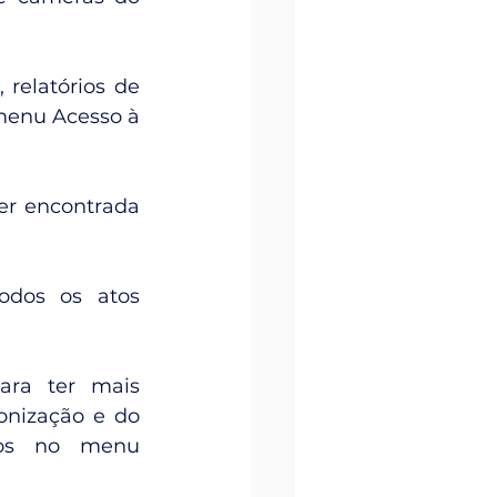
relatórios de 
menu Acesso à 
er encontrada 
odos os atos 
ra ter mais 
nização e do 
os no menu 