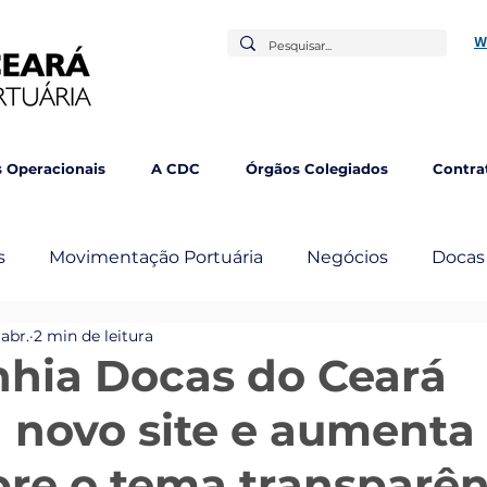
W
 Operacionais
A CDC
Órgãos Colegiados
Contra
s
Movimentação Portuária
Negócios
Docas
 abr.
2 min de leitura
mbém
hia Docas do Ceará
 novo site e aumenta
bre o tema transparên