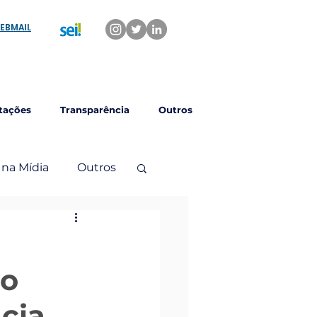
EBMAIL
tações
Transparência
Outros
 na Mídia
Outros
 o
cia