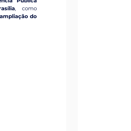
cia Pública 
sília
, como 
ampliação do 