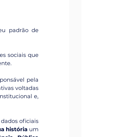
u padrão de 
s sociais que 
ente.
ponsável pela 
ivas voltadas 
titucional e, 
dos oficiais 
a história
 um 