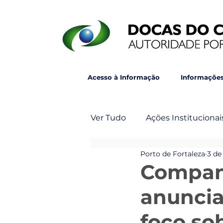
Acesso à Informação
Informações
Ver Tudo
Ações Institucionai
Porto de Fortaleza
3 de
Post Principal
Veja Ta
Compan
anuncia
foco so