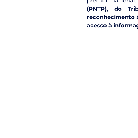
prêmio nacional:
(PNTP), do Tri
reconhecimento à
acesso à informa