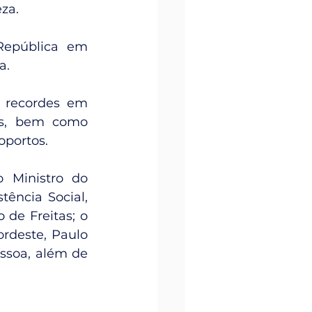
za.
epública em 
a.
 recordes em 
os, bem como 
portos.
 Ministro do 
ência Social, 
de Freitas; o 
rdeste, Paulo 
soa, além de 