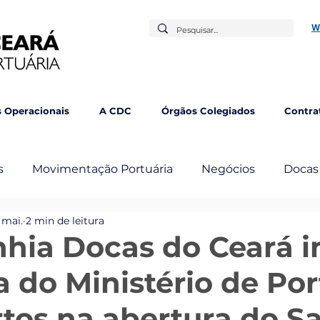
W
 Operacionais
A CDC
Órgãos Colegiados
Contra
s
Movimentação Portuária
Negócios
Docas
 mai.
2 min de leitura
mbém
ia Docas do Ceará i
a do Ministério de Por
tos na abertura do S