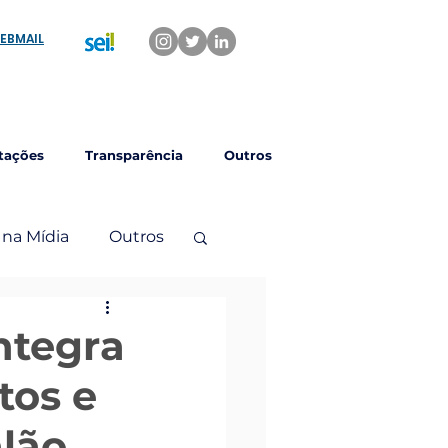
EBMAIL
tações
Transparência
Outros
 na Mídia
Outros
ntegra
tos e
alão