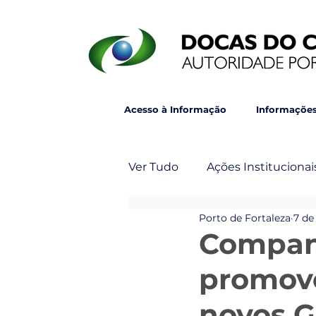
Acesso à Informação
Informações
Ver Tudo
Ações Institucionai
Porto de Fortaleza
7 de
Post Principal
Veja Ta
Compan
promove
novos G