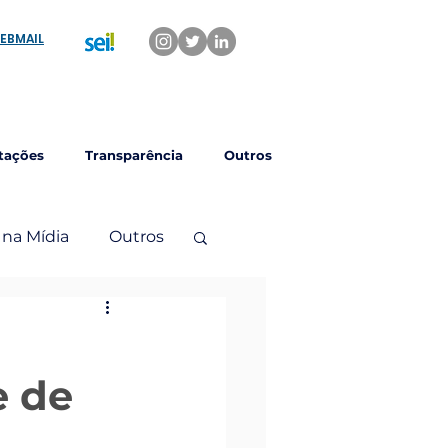
EBMAIL
tações
Transparência
Outros
 na Mídia
Outros
e de