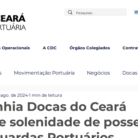
W
 Operacionais
A CDC
Órgãos Colegiados
Contra
s
Movimentação Portuária
Negócios
Docas
 ago. de 2024
1 min de leitura
mbém
hia Docas do Ceará
 solenidade de poss
uardas Portuários