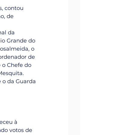
, contou 
o, de 
al da 
io Grande do 
Rosalmeida, o 
ordenador de 
 o Chefe do 
Mesquita. 
 o da Guarda 
eceu à 
do votos de 