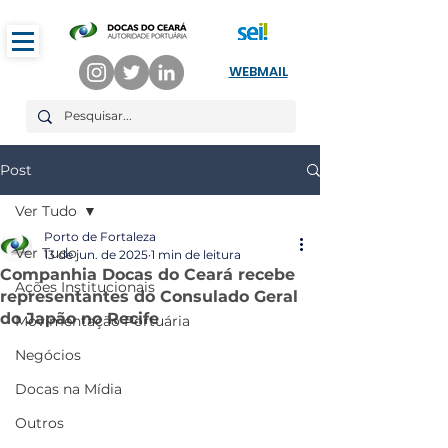
WEBMAIL
Post
Ver Tudo
Porto de Fortaleza
Ver Tudo
13 de jun. de 2025
1 min de leitura
Companhia Docas do Ceará recebe
Ações Institucionais
representantes do Consulado Geral
do Japão no Recife
Movimentação Portuária
Negócios
Docas na Mídia
Outros