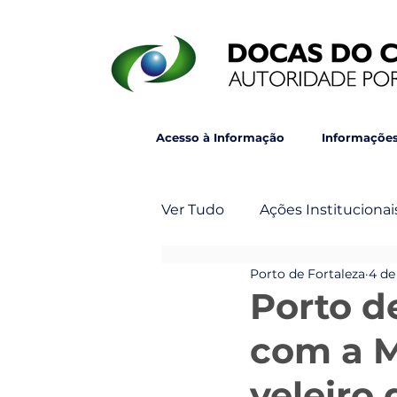
Acesso à Informação
Informações
Ver Tudo
Ações Institucionai
Porto de Fortaleza
4 de
Post Principal
Veja Ta
Porto d
com a M
veleiro