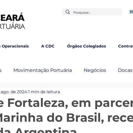
W
 Operacionais
A CDC
Órgãos Colegiados
Contra
s
Movimentação Portuária
Negócios
Docas
 ago. de 2024
1 min de leitura
mbém
e Fortaleza, em parce
arinha do Brasil, rec
 da Argentina