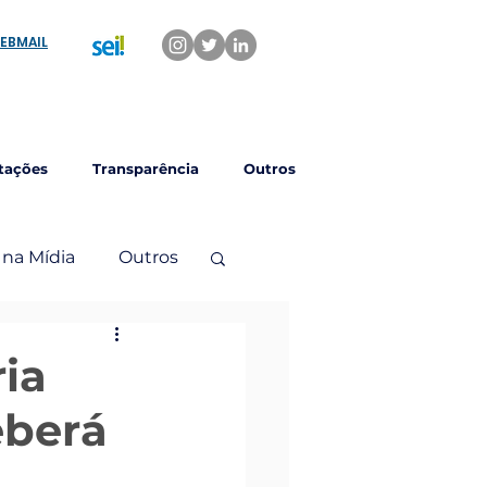
EBMAIL
tações
Transparência
Outros
 na Mídia
Outros
ria
eberá