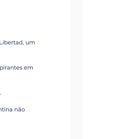
 Libertad, um 
spirantes em 
.
tina não 