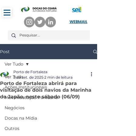
WEBMAIL
Post
Ver Tudo
Porto de Fortaleza
Ver Tudo
3 de set. de 2025
2 min de leitura
Porto de Fortaleza abrirá para
Ações Institucionais
visitação de dois navios da Marinha
do Japão, neste sábado (06/09)
Movimentação Portuária
Negócios
Docas na Mídia
Outros