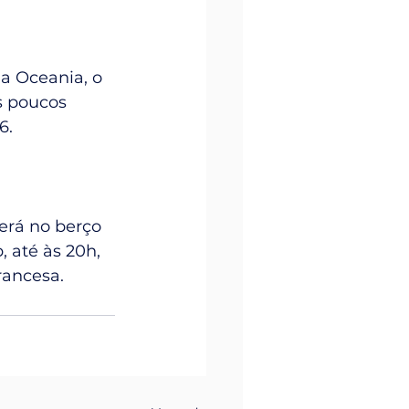
a Oceania, o 
 poucos 
6.
erá no berço 
 até às 20h, 
rancesa.