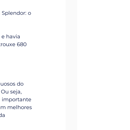
 Splendor: o 
e havia 
trouxe 680 
xuosos do 
Ou seja, 
 importante 
tem melhores 
da 