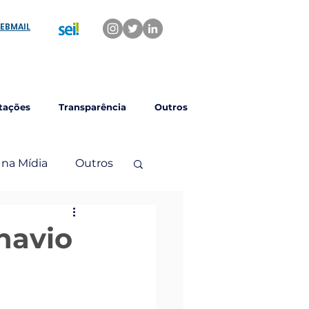
EBMAIL
tações
Transparência
Outros
 na Mídia
Outros
navio