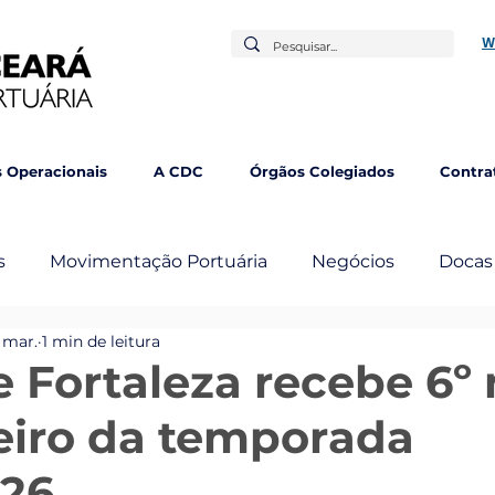
W
 Operacionais
A CDC
Órgãos Colegiados
Contra
s
Movimentação Portuária
Negócios
Docas
 mar.
1 min de leitura
mbém
e Fortaleza recebe 6º 
eiro da temporada
026