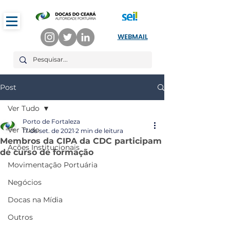
WEBMAIL
Post
Ver Tudo
Porto de Fortaleza
Ver Tudo
17 de set. de 2021
2 min de leitura
Membros da CIPA da CDC participam
Ações Institucionais
de curso de formação
Movimentação Portuária
Negócios
Docas na Mídia
Outros