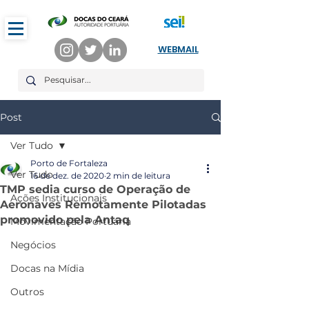
WEBMAIL
Post
Ver Tudo
Porto de Fortaleza
Ver Tudo
16 de dez. de 2020
2 min de leitura
TMP sedia curso de Operação de
Ações Institucionais
Aeronaves Remotamente Pilotadas
promovido pela Antaq
Movimentação Portuária
Negócios
Docas na Mídia
Outros